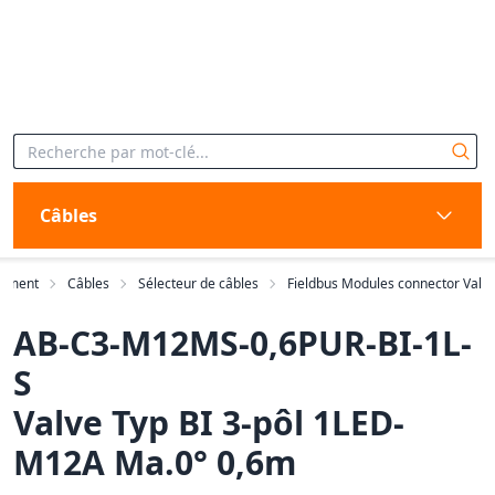
Câbles
timent
Câbles
Sélecteur de câbles
Fieldbus Modules connector Val
AB-C3-M12MS-0,6PUR-BI-1L-
S
Valve Typ BI 3-pôl 1LED-
M12A Ma.0° 0,6m