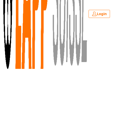
Login