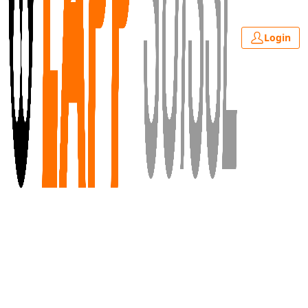
Login