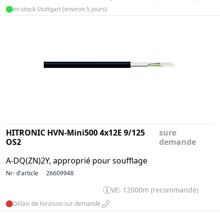
en stock Stuttgart (environ 5 jours)
HITRONIC HVN-Mini500 4x12E 9/125
sure
OS2
demande
A-DQ(ZN)2Y, approprié pour soufflage
Nr- d'article
26609948
VE: 12000m (recommandé)
Délais de livraison sur demande