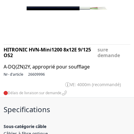
HITRONIC HVN-Mini1200 8x12E 9/125
sure
OS2
demande
A-DQ(ZN)2Y, approprié pour soufflage
Nr- d'article
26609996
VE: 4000m (recommandé)
Délais de livraison sur demande
Specifications
Sous-catégorie câble
Câbles à fibre optique