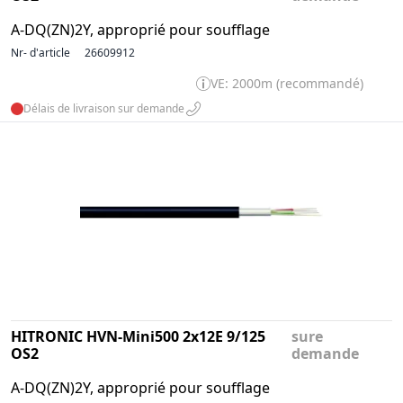
A-DQ(ZN)2Y, approprié pour soufflage
Nr- d'article
26609912
VE: 2000m (recommandé)
Délais de livraison sur demande
HITRONIC HVN-Mini500 2x12E 9/125
sure
OS2
demande
A-DQ(ZN)2Y, approprié pour soufflage