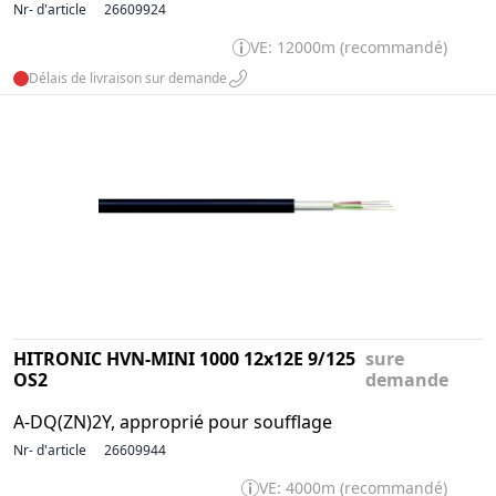
Nr- d'article
26609924
VE: 12000m (recommandé)
Délais de livraison sur demande
HITRONIC HVN-MINI 1000 12x12E 9/125
sure
OS2
demande
A-DQ(ZN)2Y, approprié pour soufflage
Nr- d'article
26609944
VE: 4000m (recommandé)