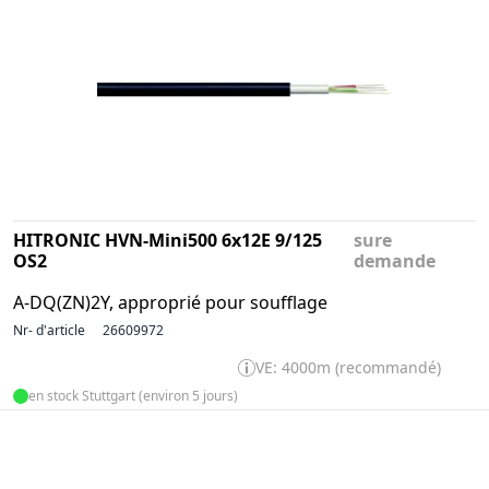
HITRONIC HVN-Mini500 6x12E 9/125
sure
OS2
demande
A-DQ(ZN)2Y, approprié pour soufflage
Nr- d'article
26609972
VE: 4000m (recommandé)
en stock Stuttgart (environ 5 jours)