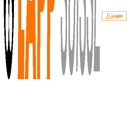
Login