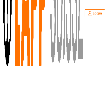
Login