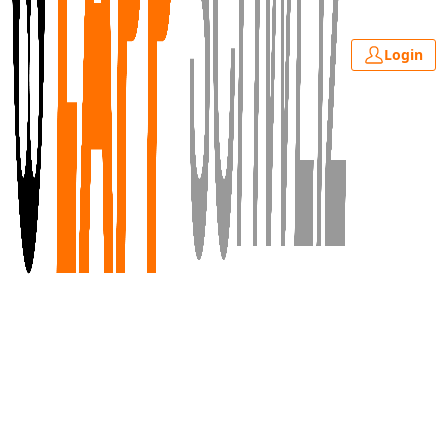
Login