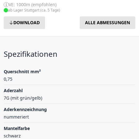
VE: 1000m (empfohlen)
ab Lager Stuttgart (ca. 5 Tage)
DOWNLOAD
ALLE ABMESSUNGEN
Spezifikationen
Querschnitt mm²
0,75
Aderzahl
7G (mit grün/gelb)
Aderkennzeichnung
nummeriert
Mantelfarbe
schwarz