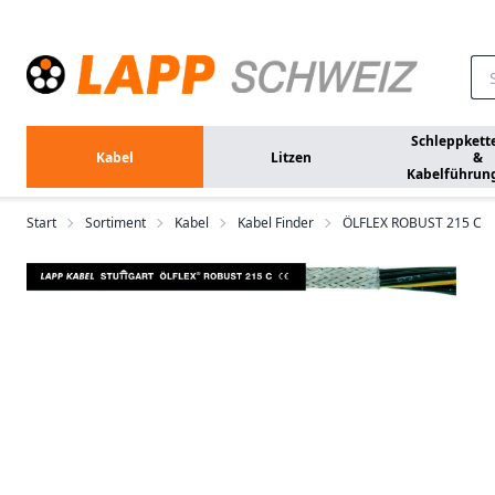
Zum Hauptinhalt springen
Schleppkett
Kabel
Litzen
&
Kabelführun
Start
Sortiment
Kabel
Kabel Finder
ÖLFLEX ROBUST 215 C