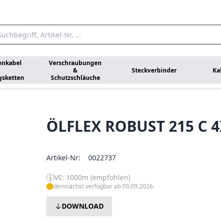
enkabel
Verschraubungen
&
Steckverbinder
Ka
gsketten
Schutzschläuche
ÖLFLEX ROBUST 215 C 
Artikel-Nr:
0022737
VE: 1000m (empfohlen)
demnächst verfügbar ab 09.09.2026
DOWNLOAD