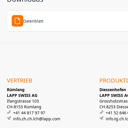
Datenblatt
VERTRIEB
PRODUKT
Rümlang
Diessenhofen
LAPP SWISS AG
LAPP SWISS A
Ifangstrasse 103
Grossholzstras
CH-8153 Rümlang
CH-8253 Diess
+41 44 817 97 97
+41 52 646 
info.zh.ch.lch@lapp.com
info.tg.ch.