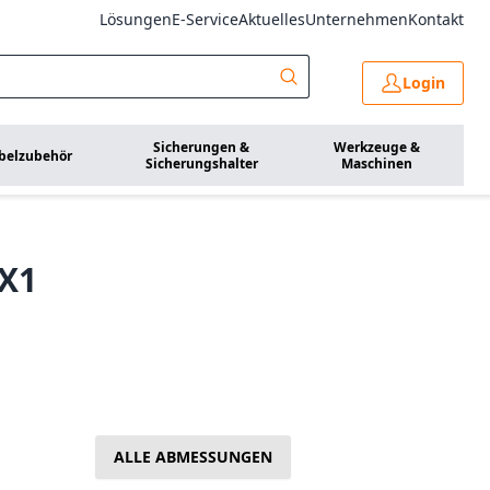
Lösungen
E-Service
Aktuelles
Unternehmen
Kontakt
Login
Sicherungen &
Werkzeuge &
belzubehör
Sicherungshalter
Maschinen
4X1
ALLE ABMESSUNGEN