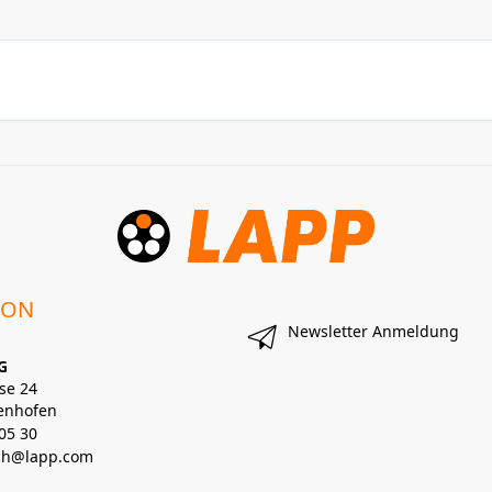
ION
Newsletter Anmeldung
G
se 24
enhofen
05 30
lch@lapp.com