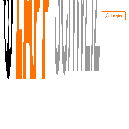
Login