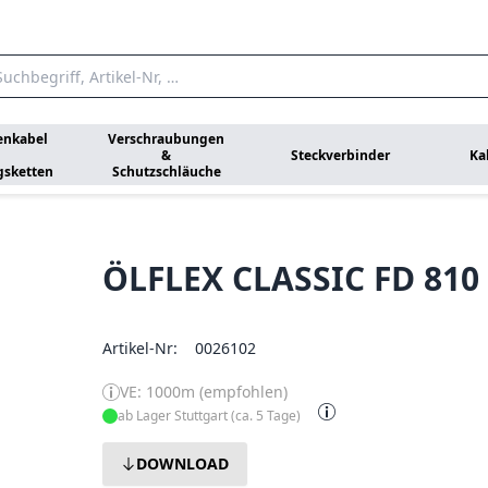
enkabel
Verschraubungen
&
Steckverbinder
Ka
gsketten
Schutzschläuche
ÖLFLEX CLASSIC FD 810
Artikel-Nr:
0026102
VE: 1000m (empfohlen)
ab Lager Stuttgart (ca. 5 Tage)
DOWNLOAD