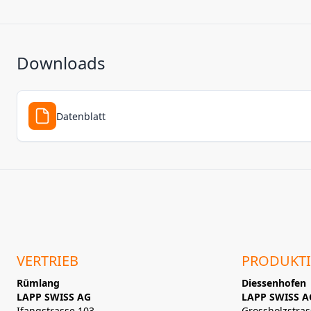
Downloads
Datenblatt
VERTRIEB
PRODUKT
Rümlang
Diessenhofen
LAPP SWISS AG
LAPP SWISS A
Ifangstrasse 103
Grossholzstras