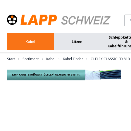
Zum Hauptinhalt springen
Schleppkett
Kabel
Litzen
&
Kabelführun
Start
Sortiment
Kabel
Kabel Finder
ÖLFLEX CLASSIC FD 810