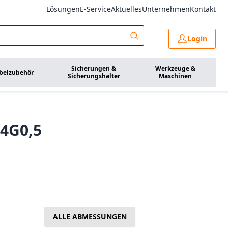
Lösungen
E-Service
Aktuelles
Unternehmen
Kontakt
Login
Sicherungen &
Werkzeuge &
belzubehör
Sicherungshalter
Maschinen
 4G0,5
ALLE ABMESSUNGEN