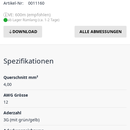
Artikel-Nr:
0011160
VE: 600m (empfohlen)
ab Lager Rümlang (ca. 1-2 Tage)
DOWNLOAD
ALLE ABMESSUNGEN
Spezifikationen
Querschnitt mm²
4,00
AWG Grösse
12
Aderzahl
3G (mit grün/gelb)