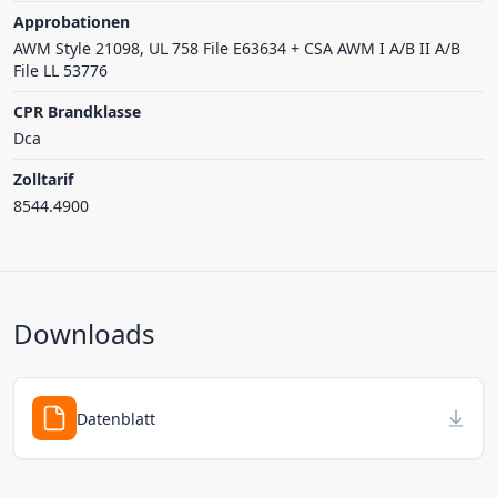
Approbationen
AWM Style 21098, UL 758 File E63634 + CSA AWM I A/B II A/B
File LL 53776
CPR Brandklasse
Dca
Zolltarif
8544.4900
Downloads
Datenblatt