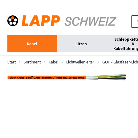
Zum Hauptinhalt springen
Schleppkett
Kabel
Litzen
&
Kabelführun
Start
Sortiment
Kabel
Lichtwellenleiter
GOF – Glasfaser-Lich