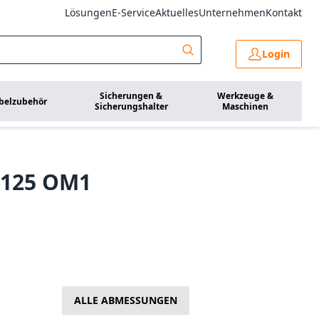
Lösungen
E-Service
Aktuelles
Unternehmen
Kontakt
Login
Sicherungen &
Werkzeuge &
belzubehör
Sicherungshalter
Maschinen
/125 OM1
ALLE ABMESSUNGEN