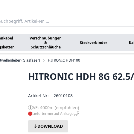
enkabel
Verschraubungen
&
Steckverbinder
Ka
gsketten
Schutzschläuche
twellenleiter (Glasfaser)
HITRONIC HDH100
HITRONIC HDH 8G 62.5
Artikel-Nr:
26010108
VE: 4000m (empfohlen)
Liefertermin auf Anfrage
DOWNLOAD