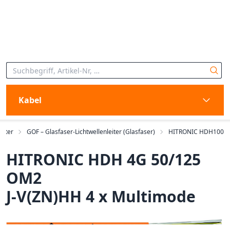
Kabel
eiter
GOF – Glasfaser-Lichtwellenleiter (Glasfaser)
HITRONIC HDH100
HITRONIC HDH 4G 50/125
OM2
J-V(ZN)HH 4 x Multimode