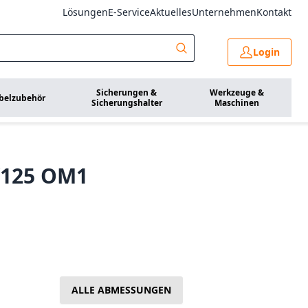
Lösungen
E-Service
Aktuelles
Unternehmen
Kontakt
Login
Sicherungen &
Werkzeuge &
belzubehör
Sicherungshalter
Maschinen
/125 OM1
ALLE ABMESSUNGEN