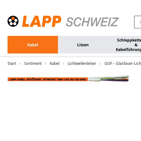
Zum Hauptinhalt springen
Schleppkett
Kabel
Litzen
&
Kabelführun
Start
Sortiment
Kabel
Lichtwellenleiter
GOF – Glasfaser-Lich