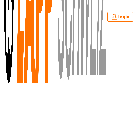
Login