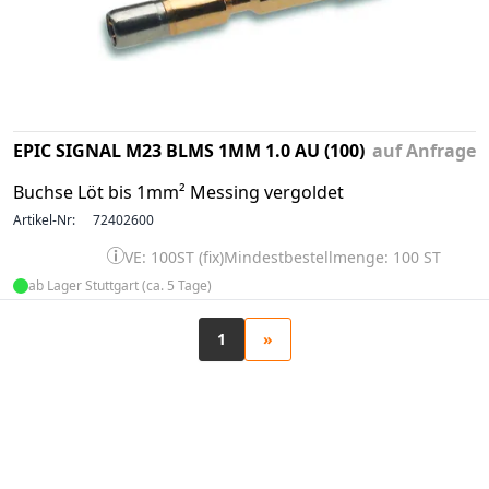
EPIC SIGNAL M23 BLMS 1MM 1.0 AU (100)
auf Anfrage
Buchse Löt bis 1mm² Messing vergoldet
Artikel-Nr:
72402600
VE: 100ST (fix)
Mindestbestellmenge: 100 ST
ab Lager Stuttgart (ca. 5 Tage)
1
»