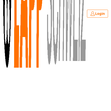
Login