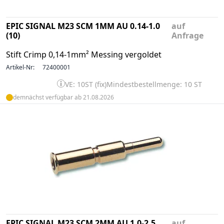
EPIC SIGNAL M23 SCM 1MM AU 0.14-1.0
auf
(10)
Anfrage
Stift Crimp 0,14-1mm² Messing vergoldet
Artikel-Nr:
72400001
VE: 10ST (fix)
Mindestbestellmenge: 10 ST
demnächst verfügbar ab 21.08.2026
EPIC SIGNAL M23 SCM 2MM AU 1.0-2.5
auf