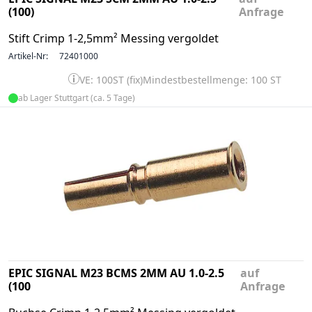
(100)
Anfrage
Stift Crimp 1-2,5mm² Messing vergoldet
Artikel-Nr:
72401000
VE: 100ST (fix)
Mindestbestellmenge: 100 ST
ab Lager Stuttgart (ca. 5 Tage)
EPIC SIGNAL M23 BCMS 2MM AU 1.0-2.5
auf
(100
Anfrage