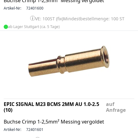
Buchse Crimp 1-2,5mm² Messing vergoldet
Artikel-Nr:
72401600
VE: 100ST (fix)
Mindestbestellmenge: 100 ST
ab Lager Stuttgart (ca. 5 Tage)
EPIC SIGNAL M23 BCMS 2MM AU 1.0-2.5
auf
(10)
Anfrage
Buchse Crimp 1-2,5mm² Messing vergoldet
Artikel-Nr:
72401601