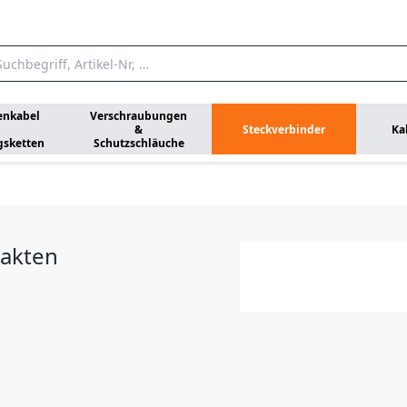
enkabel
Verschraubungen
&
Steckverbinder
Ka
gsketten
Schutzschläuche
takten