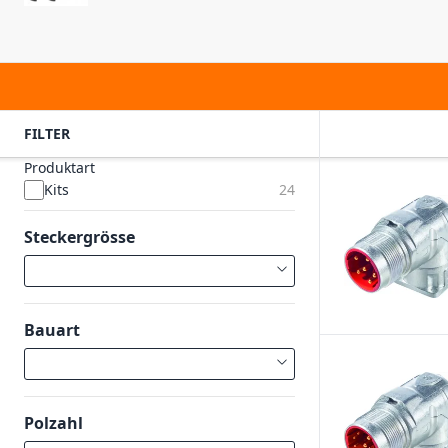
FILTER
Produktart
Kits
24
Steckergrösse
Bauart
Polzahl