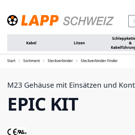
Zum Hauptinhalt springen
Schleppkett
Kabel
Litzen
&
Kabelführun
Start
Sortiment
Steckverbinder
Steckverbinder-Finder
M23 Gehäuse mit Einsätzen und Kon
EPIC KIT