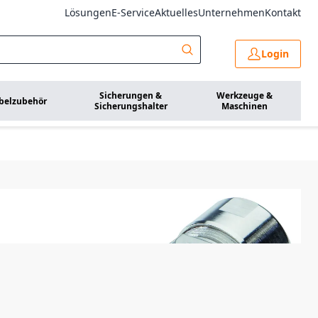
Lösungen
E-Service
Aktuelles
Unternehmen
Kontakt
Login
Sicherungen &
Werkzeuge &
belzubehör
Sicherungshalter
Maschinen