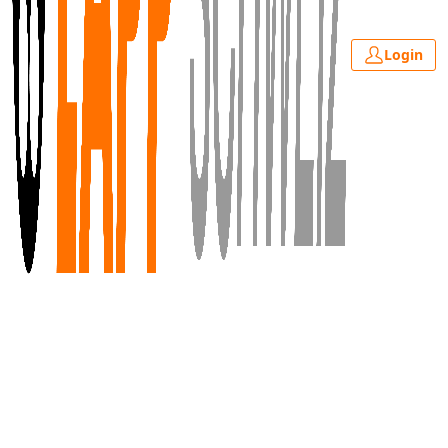
Login