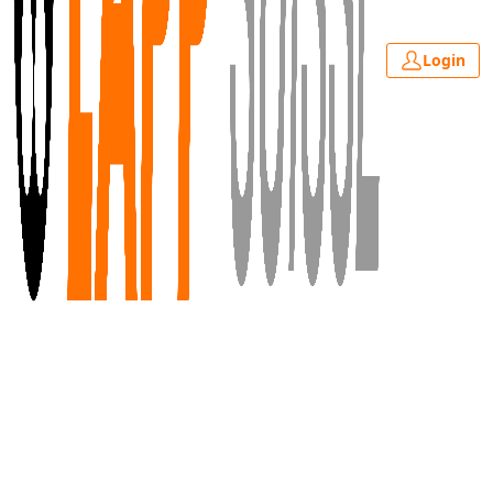
Login