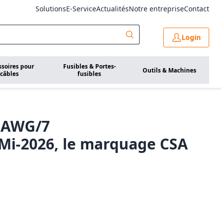
Solutions
E-Service
Actualités
Notre entreprise
Contact
Login
ssoires pour
Fusibles & Portes-
Outils & Machines
câbles
fusibles
6AWG/7
 Mi-2026, le marquage CSA