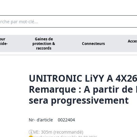
our
Gaines de
Acce
ide-
protection &
Connecteurs
raccords
UNITRONIC LiYY A 4X2
Remarque : A partir de
sera progressivement
Nr- d'article
0022404
VE: 305m (recommandé)