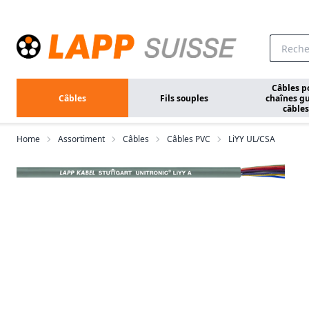
Aller au contenu principal
Câbles p
Câbles
Fils souples
chaînes gu
câbles
Home
Assortiment
Câbles
Câbles PVC
LiYY UL/CSA