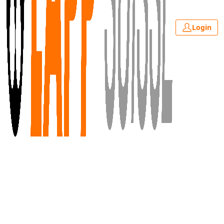
Login