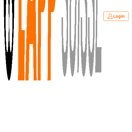
Login