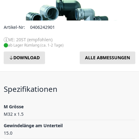
Artikel-Nr:
0406242901
VE: 20ST (empfohlen)
ab Lager Rümlang (ca. 1-2 Tage)
DOWNLOAD
ALLE ABMESSUNGEN
Spezifikationen
M Grösse
M32 x 1.5
Gewindelänge am Unterteil
15.0