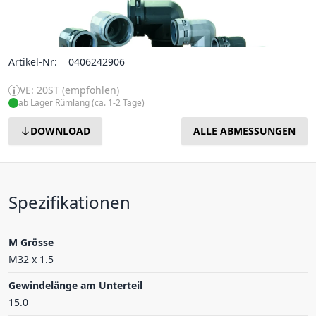
Artikel-Nr:
0406242906
VE: 20ST (empfohlen)
ab Lager Rümlang (ca. 1-2 Tage)
DOWNLOAD
ALLE ABMESSUNGEN
Spezifikationen
M Grösse
M32 x 1.5
Gewindelänge am Unterteil
15.0