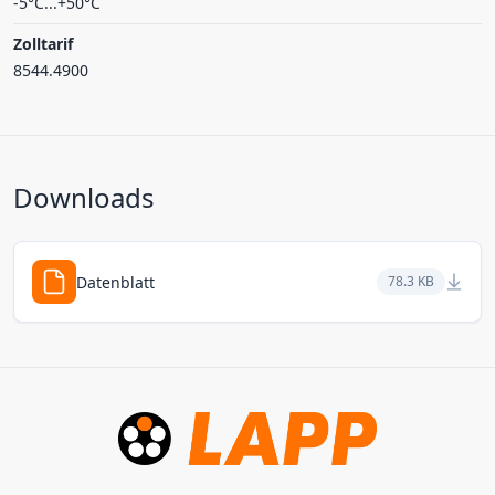
-5°C...+50°C
Zolltarif
8544.4900
Downloads
Datenblatt
78.3 KB