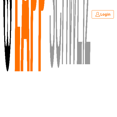
Login