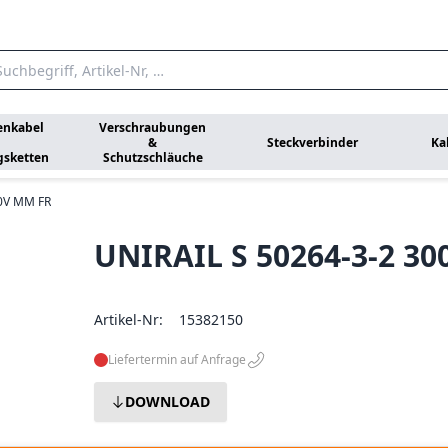
enkabel
Verschraubungen
&
Steckverbinder
Ka
gsketten
Schutzschläuche
00V MM FR
UNIRAIL S 50264-3-2 30
Artikel-Nr:
15382150
Liefertermin auf Anfrage
DOWNLOAD