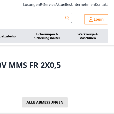
Lösungen
E-Service
Aktuelles
Unternehmen
Kontakt
Login
Sicherungen &
Werkzeuge &
belzubehör
Sicherungshalter
Maschinen
0V MMS FR 2X0,5
ALLE ABMESSUNGEN