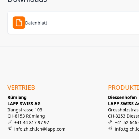
Datenblatt
VERTRIEB
PRODUKT
Rümlang
Diessenhofen
LAPP SWISS AG
LAPP SWISS A
Ifangstrasse 103
Grossholzstras
CH-8153 Rümlang
CH-8253 Diess
+41 44 817 97 97
+41 52 646 
info.zh.ch.lch@lapp.com
info.tg.ch.