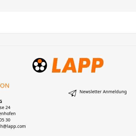
ION
Newsletter Anmeldung
G
se 24
enhofen
05 30
lch@lapp.com