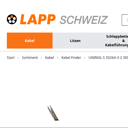
Zum Hauptinhalt springen
Schleppkett
Kabel
Litzen
&
Kabelführun
Start
Sortiment
Kabel
Kabel Finder
UNIRAIL S 50264-3-2 3