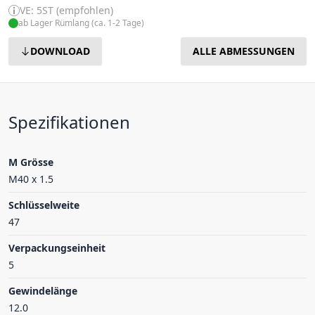
VE: 5ST (empfohlen)
ab Lager Rümlang (ca. 1-2 Tage)
DOWNLOAD
ALLE ABMESSUNGEN
Spezifikationen
M Grösse
M40 x 1.5
Schlüsselweite
47
Verpackungseinheit
5
Gewindelänge
12.0