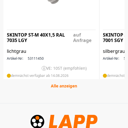
SKINTOP ST-M 40X1,5 RAL
auf
SKINTOP S
7035 LGY
Anfrage
7001 SGY
lichtgrau
silbergrau
Artikel-Nr:
53111450
Artikel-Nr:
53
VE: 10ST (empfohlen)
demnächst verfügbar ab 14.08.2026
demnächst ve
Alle anzeigen