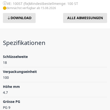
VE: 100ST (fix)
Mindestbestellmenge: 100 ST
demnächst verfügbar ab 15.08.2026
DOWNLOAD
ALLE ABMESSUNGEN
Spezifikationen
Schlüsselweite
18
Verpackungseinheit
100
Höhe mm
4.7
Grösse PG
PG 9