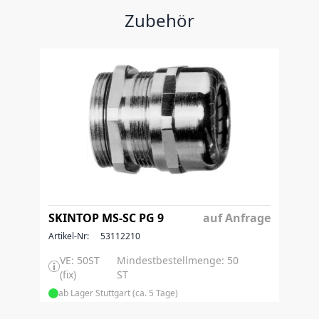
Zubehör
SKINTOP MS-SC PG 9
auf Anfrage
Artikel-Nr:
53112210
VE: 50ST
Mindestbestellmenge: 50
(fix)
ST
ab Lager Stuttgart (ca. 5 Tage)