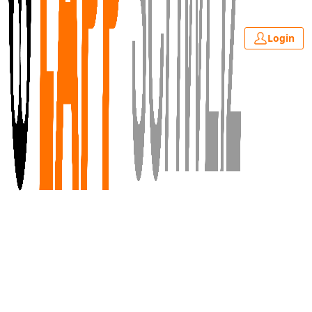
Login