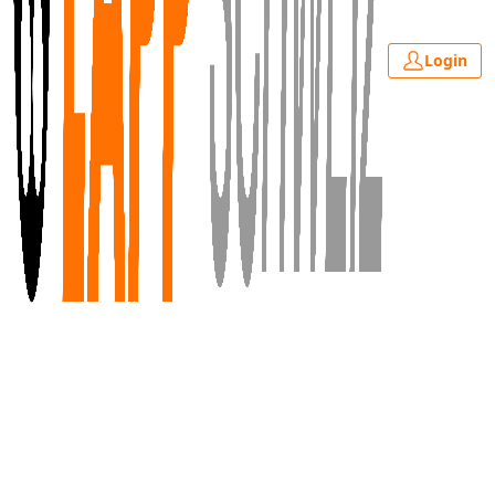
Login