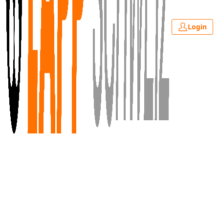
Login