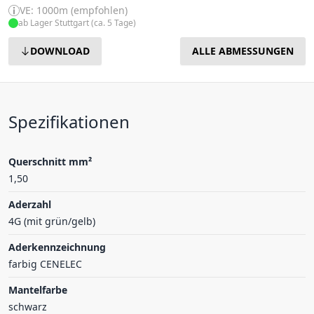
VE: 1000m (empfohlen)
ab Lager Stuttgart (ca. 5 Tage)
DOWNLOAD
ALLE ABMESSUNGEN
Spezifikationen
Querschnitt mm²
1,50
Aderzahl
4G (mit grün/gelb)
Aderkennzeichnung
farbig CENELEC
Mantelfarbe
schwarz