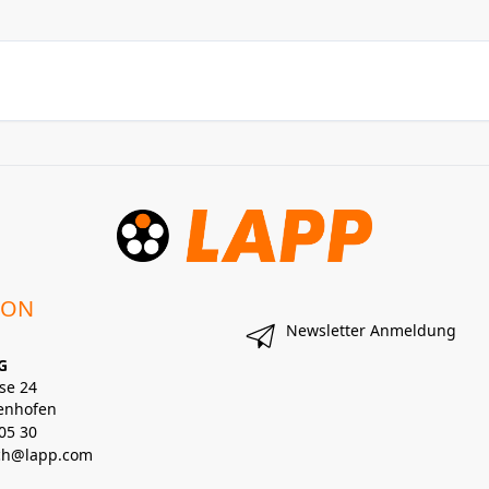
ION
Newsletter Anmeldung
G
se 24
enhofen
05 30
lch@lapp.com