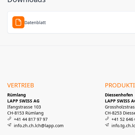
Datenblatt
VERTRIEB
PRODUKT
Rümlang
Diessenhofen
LAPP SWISS AG
LAPP SWISS A
Ifangstrasse 103
Grossholzstras
CH-8153 Rümlang
CH-8253 Diess
+41 44 817 97 97
+41 52 646 
info.zh.ch.lch@lapp.com
info.tg.ch.