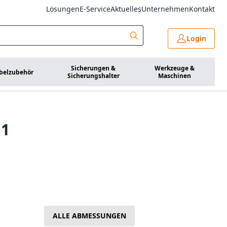
Lösungen
E-Service
Aktuelles
Unternehmen
Kontakt
Login
Sicherungen &
Werkzeuge &
belzubehör
Sicherungshalter
Maschinen
G1
ALLE ABMESSUNGEN