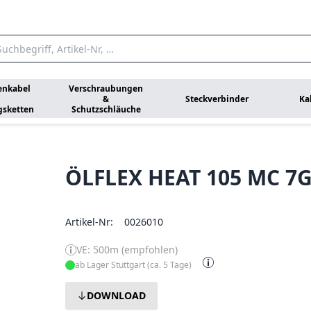
enkabel
Verschraubungen
&
Steckverbinder
Ka
gsketten
Schutzschläuche
ÖLFLEX HEAT 105 MC 7
Artikel-Nr:
0026010
VE: 500m (empfohlen)
ab Lager Stuttgart (ca. 5 Tage)
DOWNLOAD