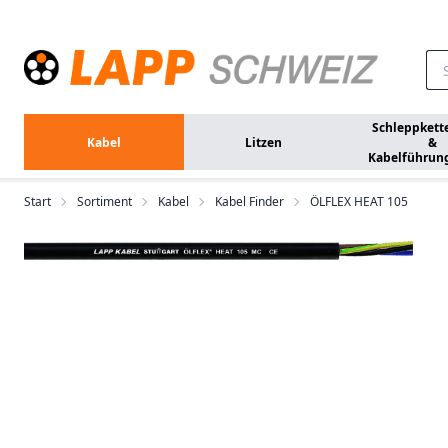
Zum Hauptinhalt springen
Schleppkett
Kabel
Litzen
&
Kabelführun
Start
Sortiment
Kabel
Kabel Finder
ÖLFLEX HEAT 105