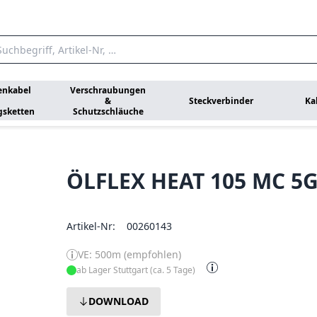
enkabel
Verschraubungen
&
Steckverbinder
Ka
gsketten
Schutzschläuche
ÖLFLEX HEAT 105 MC 5G
Artikel-Nr:
00260143
VE: 500m (empfohlen)
ab Lager Stuttgart (ca. 5 Tage)
DOWNLOAD