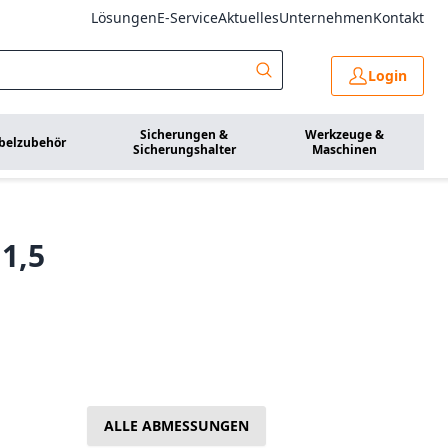
Lösungen
E-Service
Aktuelles
Unternehmen
Kontakt
Login
Sicherungen &
Werkzeuge &
belzubehör
Sicherungshalter
Maschinen
1,5
ALLE ABMESSUNGEN