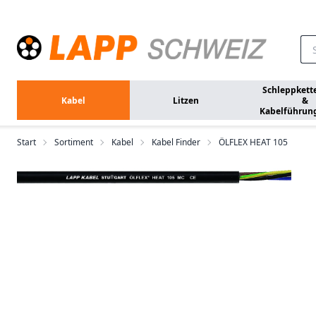
Zum Hauptinhalt springen
Schleppkett
Kabel
Litzen
&
Kabelführun
Start
Sortiment
Kabel
Kabel Finder
ÖLFLEX HEAT 105