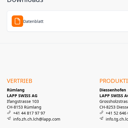
Datenblatt
VERTRIEB
PRODUKT
Rümlang
Diessenhofen
LAPP SWISS AG
LAPP SWISS A
Ifangstrasse 103
Grossholzstras
CH-8153 Rümlang
CH-8253 Diess
+41 44 817 97 97
+41 52 646 
info.zh.ch.lch@lapp.com
info.tg.ch.