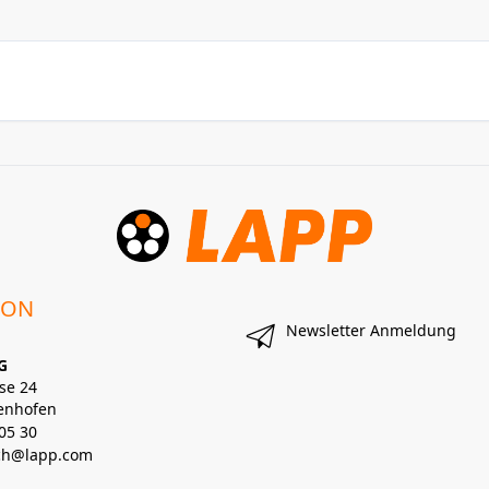
ION
Newsletter Anmeldung
G
se 24
enhofen
05 30
lch@lapp.com