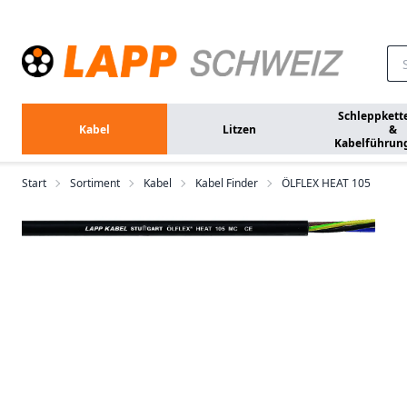
Zum Hauptinhalt springen
Schleppkett
Kabel
Litzen
&
Kabelführun
Start
Sortiment
Kabel
Kabel Finder
ÖLFLEX HEAT 105