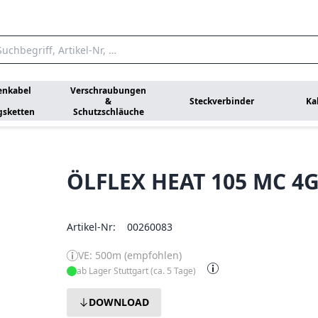
enkabel
Verschraubungen
&
Steckverbinder
Ka
gsketten
Schutzschläuche
ÖLFLEX HEAT 105 MC 4
Artikel-Nr:
00260083
VE: 500m (empfohlen)
ab Lager Stuttgart (ca. 5 Tage)
DOWNLOAD