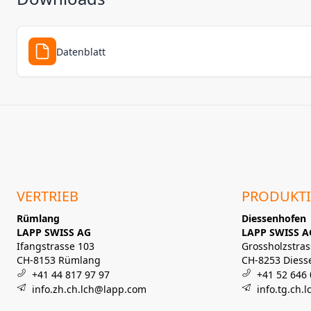
Datenblatt
VERTRIEB
PRODUKT
Rümlang
Diessenhofen
LAPP SWISS AG
LAPP SWISS A
Ifangstrasse 103
Grossholzstras
CH-8153 Rümlang
CH-8253 Diess
+41 44 817 97 97
+41 52 646 
info.zh.ch.lch@lapp.com
info.tg.ch.