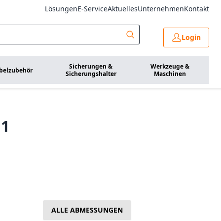
Lösungen
E-Service
Aktuelles
Unternehmen
Kontakt
Login
Sicherungen &
Werkzeuge &
belzubehör
Sicherungshalter
Maschinen
G1
ALLE ABMESSUNGEN