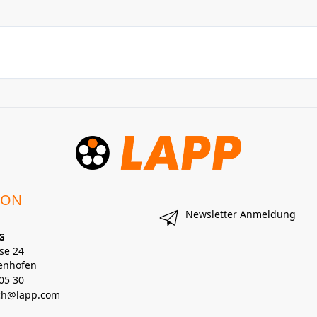
ION
Newsletter Anmeldung
G
se 24
enhofen
05 30
lch@lapp.com