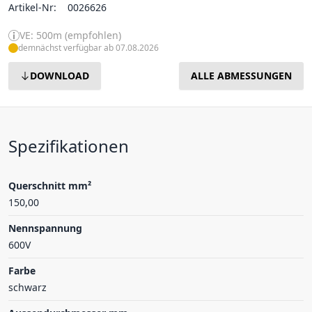
Artikel-Nr:
0026626
VE: 500m (empfohlen)
demnächst verfügbar ab 07.08.2026
DOWNLOAD
ALLE ABMESSUNGEN
Spezifikationen
Querschnitt mm²
150,00
Nennspannung
600V
Farbe
schwarz