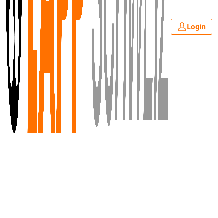
Login