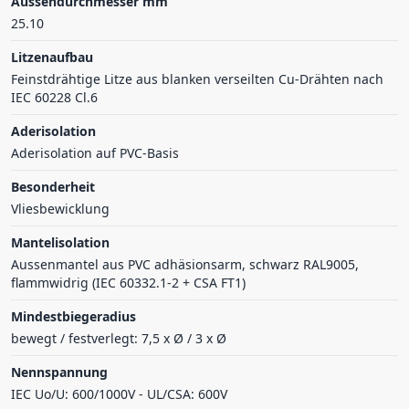
Aussendurchmesser mm
25.10
Litzenaufbau
Feinstdrähtige Litze aus blanken verseilten Cu-Drähten nach
IEC 60228 Cl.6
Aderisolation
Aderisolation auf PVC-Basis
Besonderheit
Vliesbewicklung
Mantelisolation
Aussenmantel aus PVC adhäsionsarm, schwarz RAL9005,
flammwidrig (IEC 60332.1-2 + CSA FT1)
Mindestbiegeradius
bewegt / festverlegt: 7,5 x Ø / 3 x Ø
Nennspannung
IEC Uo/U: 600/1000V - UL/CSA: 600V