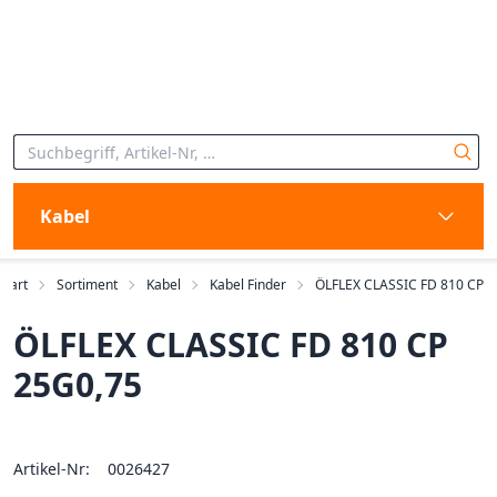
Kabel
Start
Sortiment
Kabel
Kabel Finder
ÖLFLEX CLASSIC FD 810 CP
ÖLFLEX CLASSIC FD 810 CP
25G0,75
Artikel-Nr:
0026427