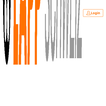
Login