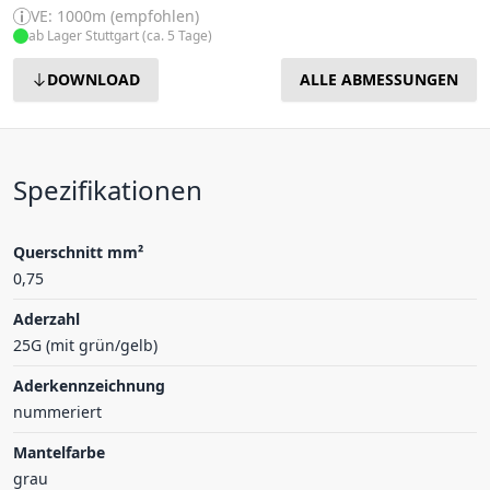
VE: 1000m (empfohlen)
ab Lager Stuttgart (ca. 5 Tage)
DOWNLOAD
ALLE ABMESSUNGEN
Spezifikationen
Querschnitt mm²
0,75
Aderzahl
25G (mit grün/gelb)
Aderkennzeichnung
nummeriert
Mantelfarbe
grau