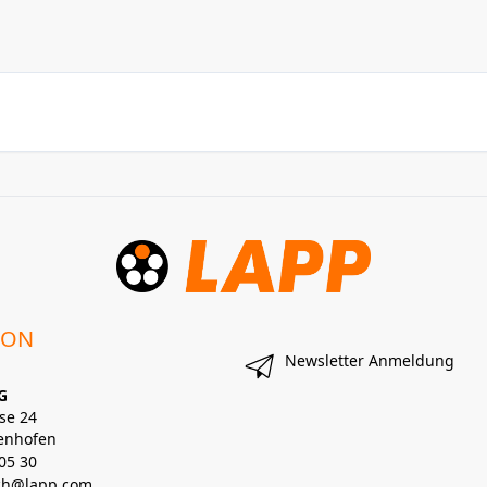
ION
Newsletter Anmeldung
G
se 24
enhofen
05 30
lch@lapp.com