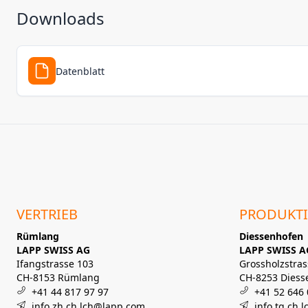
Downloads
Datenblatt
VERTRIEB
PRODUKT
Rümlang
Diessenhofen
LAPP SWISS AG
LAPP SWISS A
Ifangstrasse 103
Grossholzstras
CH-8153 Rümlang
CH-8253 Diess
+41 44 817 97 97
+41 52 646 
info.zh.ch.lch@lapp.com
info.tg.ch.