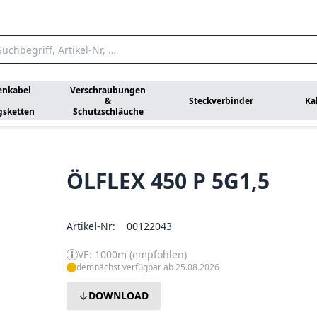
enkabel
Verschraubungen
&
Steckverbinder
Ka
gsketten
Schutzschläuche
ÖLFLEX 450 P 5G1,5
Artikel-Nr:
00122043
VE: 1000m (empfohlen)
demnächst verfügbar ab 25.08.2026
DOWNLOAD