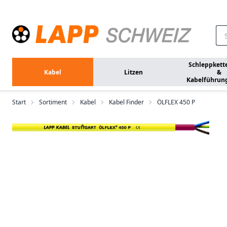
Zum Hauptinhalt springen
Schleppkett
Kabel
Litzen
&
Kabelführun
Start
Sortiment
Kabel
Kabel Finder
ÖLFLEX 450 P