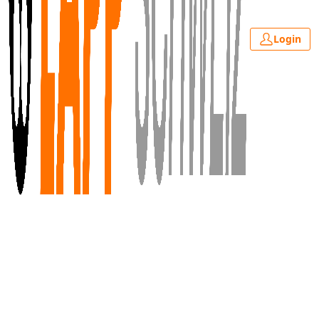
Login