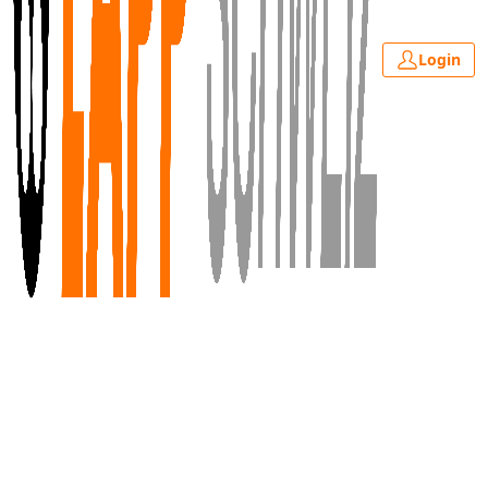
Login