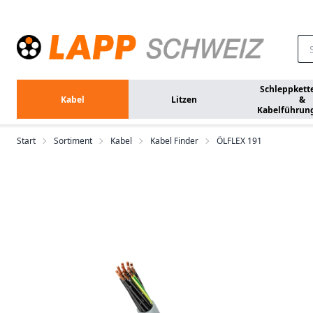
Zum Hauptinhalt springen
Schleppkett
Kabel
Litzen
&
Kabelführun
Start
Sortiment
Kabel
Kabel Finder
ÖLFLEX 191