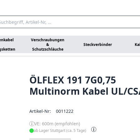
enkabel
Verschraubungen
&
Steckverbinder
Ka
gsketten
Schutzschläuche
ÖLFLEX 191 7G0,75
Multinorm Kabel UL/CS
Artikel-Nr:
0011222
VE: 600m (empfohlen)
ab Lager Stuttgart (ca. 5 Tage)