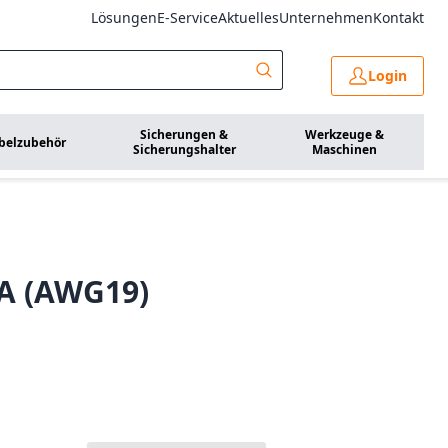
Lösungen
E-Service
Aktuelles
Unternehmen
Kontakt
Login
Sicherungen &
Werkzeuge &
belzubehör
Sicherungshalter
Maschinen
A (AWG19)