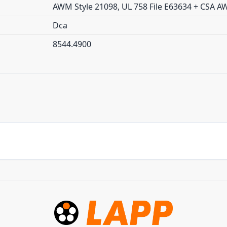
AWM Style 21098, UL 758 File E63634 + CSA AWM
Dca
8544.4900