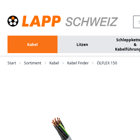
Zum Hauptinhalt springen
Schleppkett
Kabel
Litzen
&
Kabelführun
Start
Sortiment
Kabel
Kabel Finder
ÖLFLEX 150