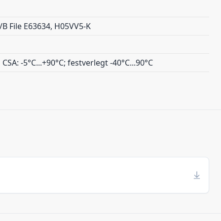
/B File E63634, H05VV5-K
, CSA: -5°C...+90°C; festverlegt -40°C...90°C