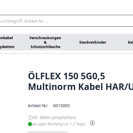
enkabel
Verschraubungen
&
Steckverbinder
Ka
gsketten
Schutzschläuche
ÖLFLEX 150 5G0,5
Multinorm Kabel HAR/
Artikel-Nr:
0015005
VE: 600m (empfohlen)
ab Lager Rümlang (ca. 1-2 Tage)