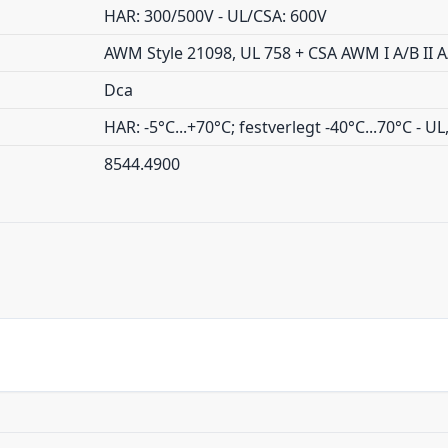
HAR: 300/500V - UL/CSA: 600V
AWM Style 21098, UL 758 + CSA AWM I A/B II A
Dca
HAR: -5°C...+70°C; festverlegt -40°C...70°C - UL
8544.4900