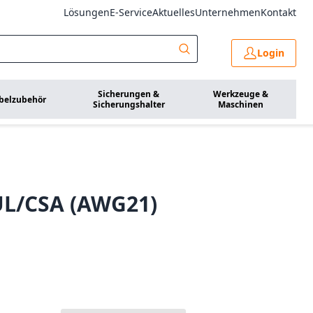
Lösungen
E-Service
Aktuelles
Unternehmen
Kontakt
Login
Sicherungen &
Werkzeuge &
belzubehör
Sicherungshalter
Maschinen
UL/CSA (AWG21)