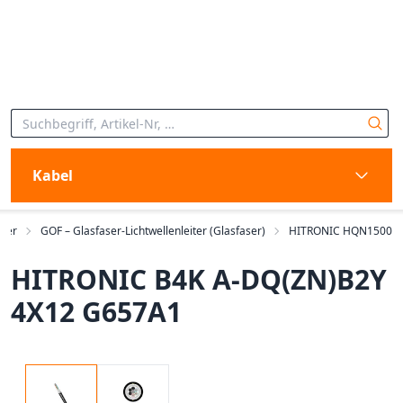
Kabel
iter
GOF – Glasfaser-Lichtwellenleiter (Glasfaser)
HITRONIC HQN1500
HITRONIC B4K A-DQ(ZN)B2Y
4X12 G657A1