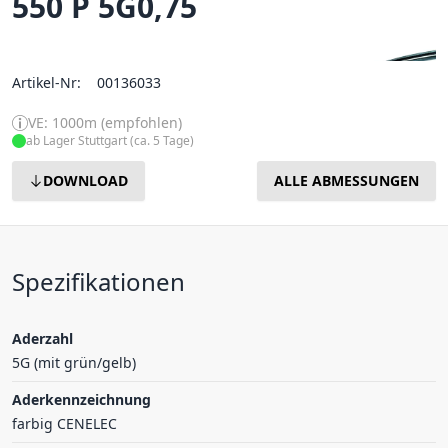
550 P 5G0,75
Artikel-Nr:
00136033
VE: 1000m (empfohlen)
ab Lager Stuttgart (ca. 5 Tage)
DOWNLOAD
ALLE ABMESSUNGEN
Spezifikationen
Aderzahl
5G (mit grün/gelb)
Aderkennzeichnung
farbig CENELEC