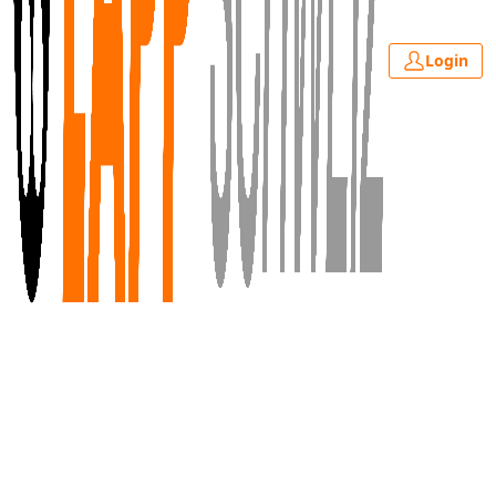
Login