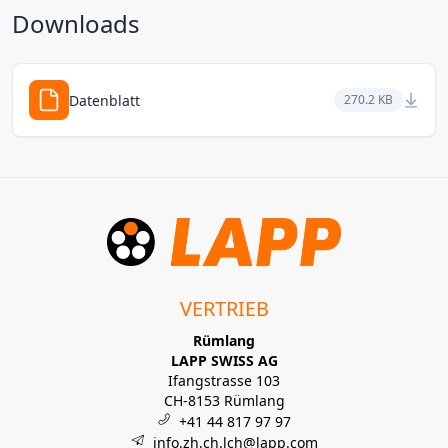
Downloads
Datenblatt
270.2 KB
VERTRIEB
Rümlang
LAPP SWISS AG
Ifangstrasse 103
CH-8153 Rümlang
+41 44 817 97 97
info.zh.ch.lch@lapp.com