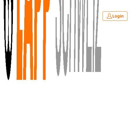
Login