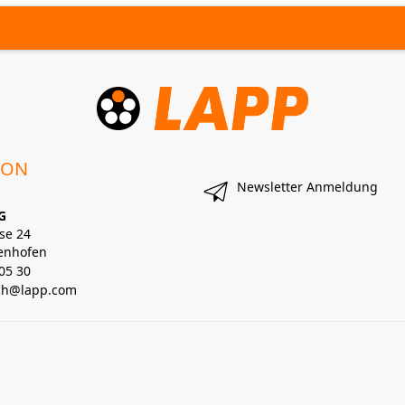
ION
Newsletter Anmeldung
G
se 24
enhofen
05 30
lch@lapp.com