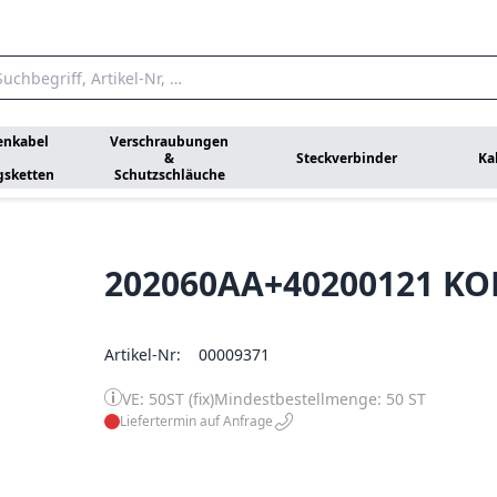
enkabel
Verschraubungen
&
Steckverbinder
Ka
gsketten
Schutzschläuche
202060AA+40200121 K
Artikel-Nr:
00009371
VE: 50ST (fix)
Mindestbestellmenge: 50 ST
Liefertermin auf Anfrage