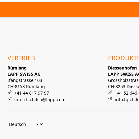
VERTRIEB
PRODUKT
Rümlang
Diessenhofen
LAPP SWISS AG
LAPP SWISS A
Ifangstrasse 103
Grossholzstras
CH-8153 Rümlang
CH-8253 Diess
+41 44 817 97 97
+41 52 646 
info.zh.ch.lch@lapp.com
info.tg.ch.