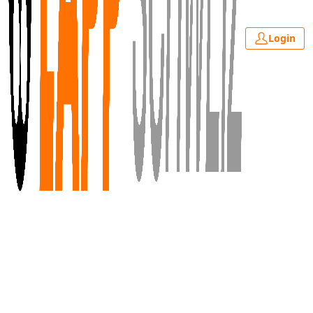
Login