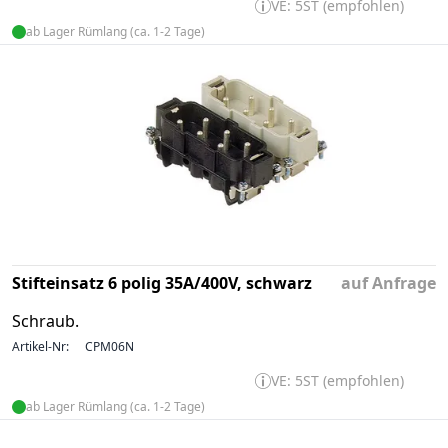
VE: 5ST (empfohlen)
ab Lager Rümlang (ca. 1-2 Tage)
Stifteinsatz 6 polig 35A/400V, schwarz
auf Anfrage
Schraub.
Artikel-Nr:
CPM06N
VE: 5ST (empfohlen)
ab Lager Rümlang (ca. 1-2 Tage)