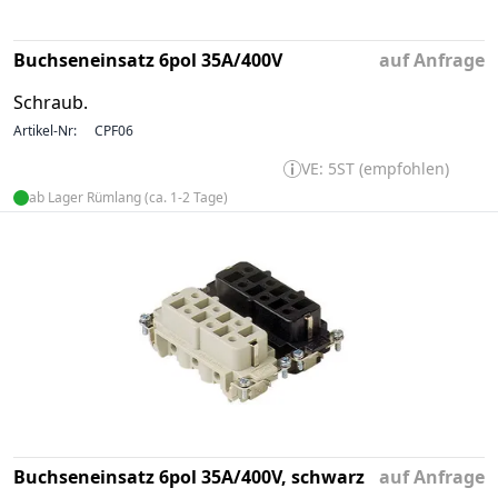
Buchseneinsatz 6pol 35A/400V
auf Anfrage
Schraub.
Artikel-Nr:
CPF06
VE: 5ST (empfohlen)
ab Lager Rümlang (ca. 1-2 Tage)
Buchseneinsatz 6pol 35A/400V, schwarz
auf Anfrage