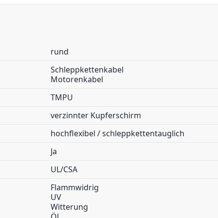
rund
Schleppkettenkabel
Motorenkabel
TMPU
verzinnter Kupferschirm
hochflexibel / schleppkettentauglich
Ja
UL/CSA
Flammwidrig
UV
Witterung
Öl