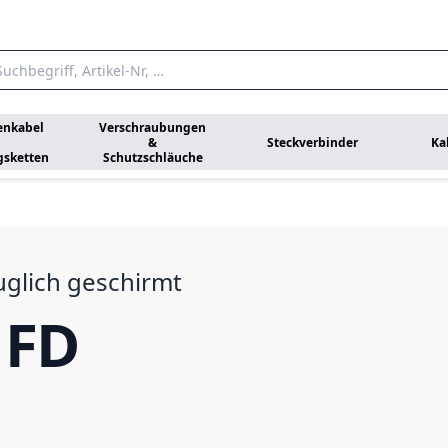
enkabel
Verschraubungen
&
Steckverbinder
Ka
gsketten
Schutzschläuche
glich geschirmt
 FD