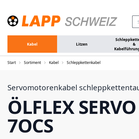
Zum Hauptinhalt springen
Schleppkett
Kabel
Litzen
&
Kabelführun
Start
Sortiment
Kabel
Schleppkettenkabel
Servomotorenkabel schleppkettentau
ÖLFLEX SERVO
7OCS