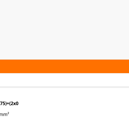
75)+(2x0
5)mm²