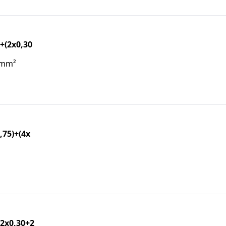
+(2x0,30
5)mm²
,75)+(4x
2x0,30+2