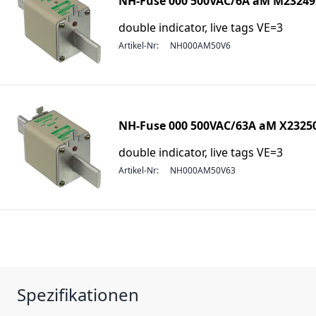
NH-Fuse 000 500VAC/6A aM M23249
double indicator, live tags VE=3
Artikel-Nr:
NH000AM50V6
NH-Fuse 000 500VAC/63A aM X2325
double indicator, live tags VE=3
Artikel-Nr:
NH000AM50V63
Spezifikationen