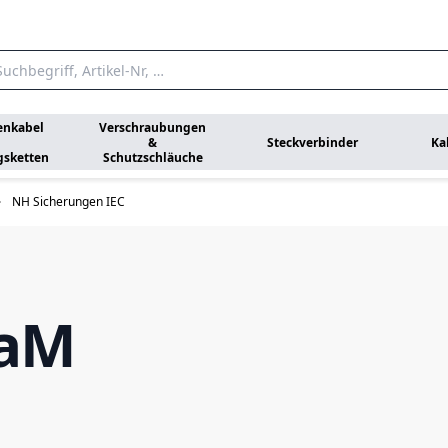
enkabel
Verschraubungen
&
Steckverbinder
Ka
gsketten
Schutzschläuche
NH Sicherungen IEC
 aM