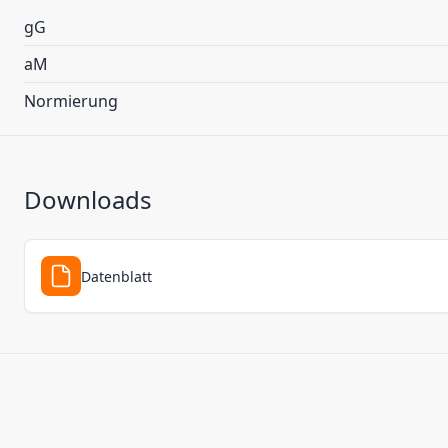
gG
aM
Normierung
Downloads
Datenblatt