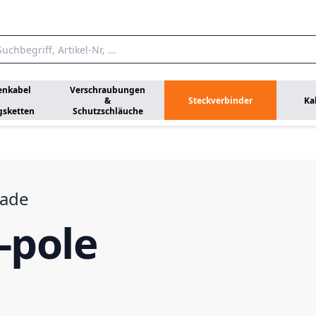
enkabel
Verschraubungen
&
Steckverbinder
Ka
gsketten
Schutzschläuche
rade
-pole