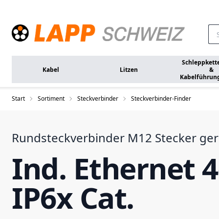
Zum Hauptinhalt springen
Schleppkett
Kabel
Litzen
&
Kabelführun
Start
Sortiment
Steckverbinder
Steckverbinder-Finder
Rundsteckverbinder M12 Stecker ge
Ind. Ethernet 4
IP6x Cat.