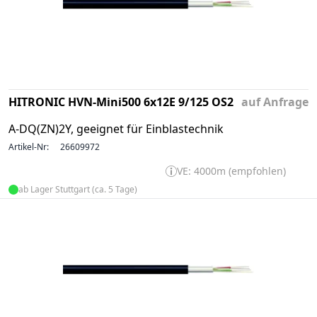
HITRONIC HVN-Mini500 6x12E 9/125 OS2
auf Anfrage
A-DQ(ZN)2Y, geeignet für Einblastechnik
Artikel-Nr:
26609972
VE: 4000m (empfohlen)
ab Lager Stuttgart (ca. 5 Tage)