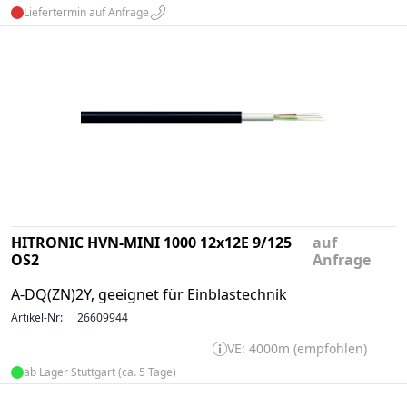
Liefertermin auf Anfrage
HITRONIC HVN-MINI 1000 12x12E 9/125
auf
OS2
Anfrage
A-DQ(ZN)2Y, geeignet für Einblastechnik
Artikel-Nr:
26609944
VE: 4000m (empfohlen)
ab Lager Stuttgart (ca. 5 Tage)