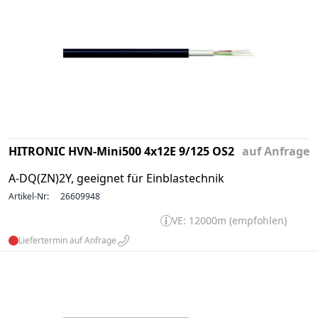
HITRONIC HVN-Mini500 4x12E 9/125 OS2
auf Anfrage
A-DQ(ZN)2Y, geeignet für Einblastechnik
Artikel-Nr:
26609948
VE: 12000m (empfohlen)
Liefertermin auf Anfrage