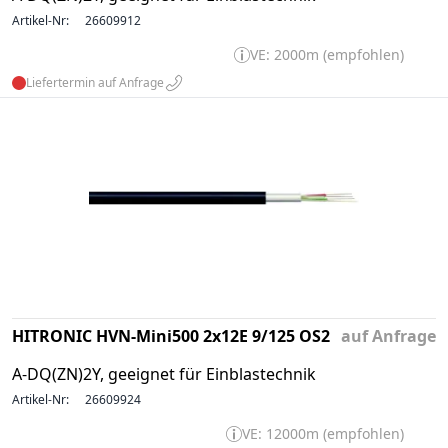
Artikel-Nr:
26609912
VE: 2000m (empfohlen)
Liefertermin auf Anfrage
HITRONIC HVN-Mini500 2x12E 9/125 OS2
auf Anfrage
A-DQ(ZN)2Y, geeignet für Einblastechnik
Artikel-Nr:
26609924
VE: 12000m (empfohlen)