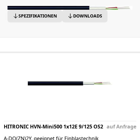
SPEZIFIKATIONEN
DOWNLOADS
HITRONIC HVN-Mini500 1x12E 9/125 OS2
auf Anfrage
A-DQ(ZN)2Y, geeignet für Einblastechnik