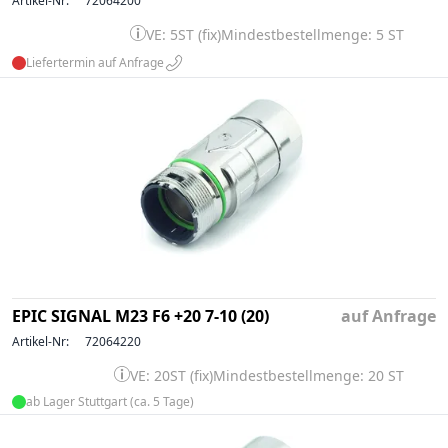
Artikel-Nr:
72064200
VE: 5ST (fix)
Mindestbestellmenge: 5 ST
Liefertermin auf Anfrage
EPIC SIGNAL M23 F6 +20 7-10 (20)
auf Anfrage
Artikel-Nr:
72064220
VE: 20ST (fix)
Mindestbestellmenge: 20 ST
ab Lager Stuttgart (ca. 5 Tage)