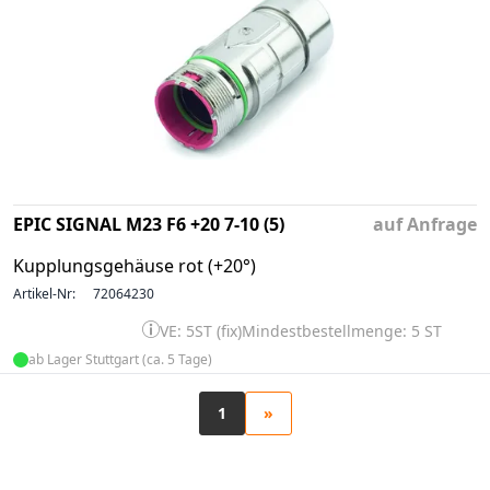
EPIC SIGNAL M23 F6 +20 7-10 (5)
auf Anfrage
Kupplungsgehäuse rot (+20°)
Artikel-Nr:
72064230
VE: 5ST (fix)
Mindestbestellmenge: 5 ST
ab Lager Stuttgart (ca. 5 Tage)
1
»