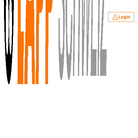
Login