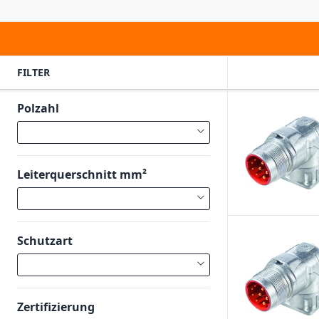
FILTER
Polzahl
Leiterquerschnitt mm²
Schutzart
Zertifizierung