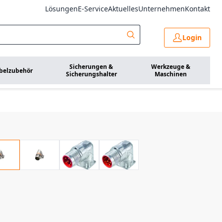
Lösungen
E-Service
Aktuelles
Unternehmen
Kontakt
Login
Sicherungen &
Werkzeuge &
belzubehör
Sicherungshalter
Maschinen