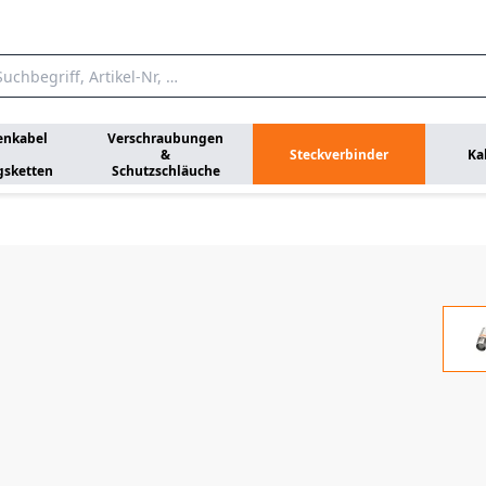
enkabel
Verschraubungen
&
Steckverbinder
Ka
gsketten
Schutzschläuche